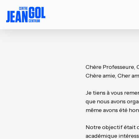
Skip
to
main
content
Chère Professeure, 
Chère amie, Cher am
Je tiens à vous remer
que nous avons organ
même avons été hono
Notre objectif était
académique intéressé