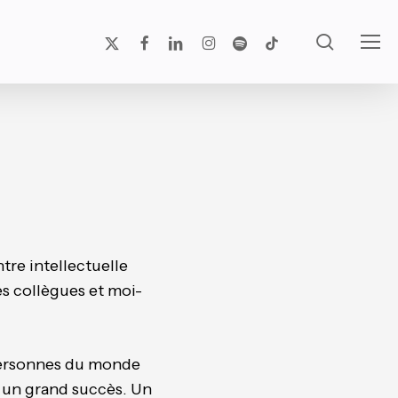
search
x-
facebook
linkedin
instagram
spotify
tiktok
Men
twitter
tre intellectuelle
es collègues et moi-
 personnes du monde
t un grand succès. Un