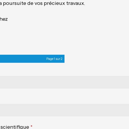
a poursuite de vos précieux travaux.
hez
Page
1
sur 2
scientifique
*