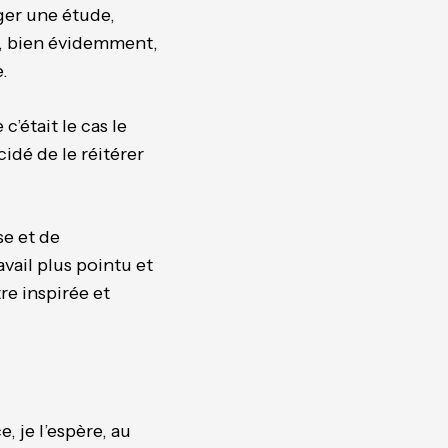
ger une étude,
ut, bien évidemment,
.
’était le cas le
idé de le réitérer
se et de
vail plus pointu et
re inspirée et
, je l’espère, au