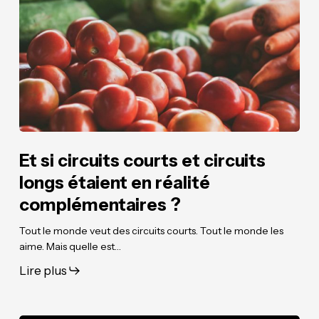
courts
courts
et
et
circuits
circuits
longs
longs
étaient
étaient
en
en
réalité
réalité
complémentaires
complémentaires
?
?
Et si circuits courts et circuits
longs étaient en réalité
complémentaires ?
Tout le monde veut des circuits courts. Tout le monde les
aime. Mais quelle est…
Lire plus