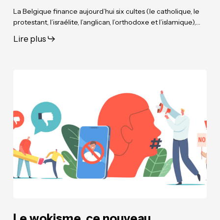
La Belgique finance aujourd’hui six cultes (le catholique, le
protestant, l’israélite, l’anglican, l’orthodoxe et l’islamique),…
Lire plus
Le
Le
wokisme,
wokisme,
ce
ce
nouveau
nouveau
totalitarisme
totalitarisme
dont
dont
on
on
ne
ne
peut
peut
prononcer
prononcer
le
le
nom
nom
Le wokisme, ce nouveau