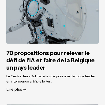
relever
relever
le
le
défi
défi
de
de
l’IA
l’IA
et
et
faire
faire
de
de
la
la
70 propositions pour relever le
Belgique
Belgique
défi de l’IA et faire de la Belgique
un
un
un pays leader
pays
pays
leader
leader
Le Centre Jean Gol trace la voie pour une Belgique leader
en intelligence artificielle Au…
Lire plus