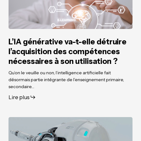
des
des
compétences
compétences
nécessaires
nécessaires
à
à
son
son
L’IA générative va-t-elle détruire
utilisation
utilisation
l’acquisition des compétences
?
?
nécessaires à son utilisation ?
Qu’on le veuille ou non, l’intelligence artificielle fait
désormais partie intégrante de l’enseignement primaire,
secondaire…
Lire plus
70
70
propositions
propositions
pour
pour