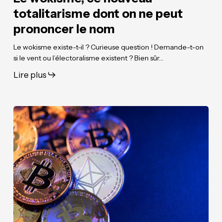
totalitarisme dont on ne peut
prononcer le nom
Le wokisme existe-t-il ? Curieuse question ! Demande-t-on
si le vent ou l’électoralisme existent ? Bien sûr…
Lire plus
Accompagner
Accompagner
la
la
révolution
révolution
blockchain
blockchain
&
&
règlementer
règlementer
les
les
cryptomonnaies
cryptomonnaies