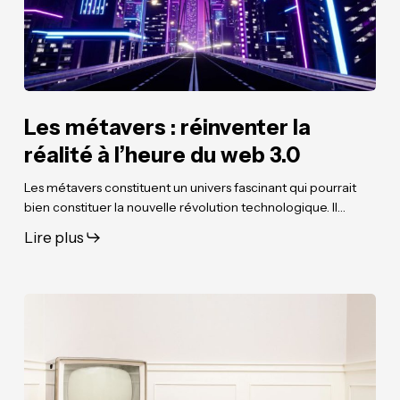
à
à
l’heure
l’heure
du
du
web
web
3.0
3.0
Les métavers : réinventer la
réalité à l’heure du web 3.0
Les métavers constituent un univers fascinant qui pourrait
bien constituer la nouvelle révolution technologique. Il…
Lire plus
Sauvons
Sauvons
les
les
télévisions
télévisions
locales
locales
wallonnes
wallonnes