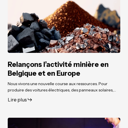
en
en
Belgique
Belgique
et
et
en
en
Europe
Europe
Relançons l’activité minière en
Belgique et en Europe
Nous vivons une nouvelle course aux ressources. Pour
produire des voitures électriques, des panneaux solaires,…
Lire plus
Faut-
Faut-