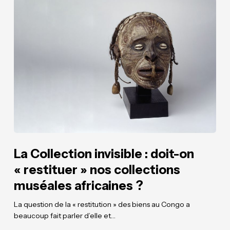
La
La
Collection
Collection
invisible
invisible
:
:
doit-
doit-
on
on
« restituer »
« restituer »
nos
nos
collections
collections
muséales
muséales
africaines
africaines
?
?
La Collection invisible : doit-on
« restituer » nos collections
muséales africaines ?
La question de la « restitution » des biens au Congo a
beaucoup fait parler d’elle et…