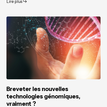
Lire plus
Breveter
Breveter
les
les
nouvelles
nouvelles
technologies
technologies
génomiques,
génomiques,
vraiment
vraiment
?
?
Breveter les nouvelles
technologies génomiques,
vraiment ?