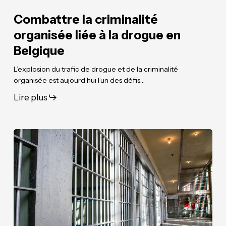
Combattre la criminalité
organisée liée à la drogue en
Belgique
L’explosion du trafic de drogue et de la criminalité
organisée est aujourd’hui l’un des défis…
Lire plus
Louer
Louer
ou
ou
construire
construire
des
des
prisons
prisons
à
à
l’étranger
l’étranger