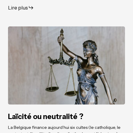
Lire plus
Laïcité
Laïcité
ou
ou
neutralité
neutralité
?
?
Laïcité ou neutralité ?
La Belgique finance aujourd’hui six cultes (le catholique, le