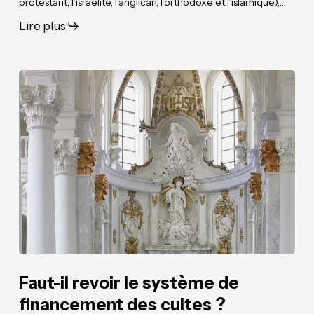
protestant, l’israélite, l’anglican, l’orthodoxe et l’islamique),…
Lire plus
Faut-
Faut-
il
il
revoir
revoir
le
le
système
système
de
de
financement
financement
des
des
cultes ?
cultes ?
Faut-il revoir le système de
financement des cultes ?