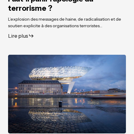
terrorisme ?
L’explosion des messages de haine, de radicalisation et de
soutien explicite à des organisations terroristes…
Lire plus
Combattre
Combattre
la
la
criminalité
criminalité
organisée
organisée
liée
liée
à
à
la
la
drogue
drogue
en
en
Belgique
Belgique