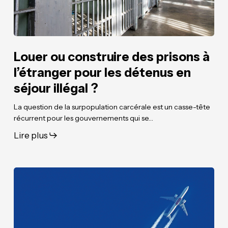
pour
pour
les
les
détenus
détenus
en
en
séjour
séjour
Louer ou construire des prisons à
illégal ?
illégal ?
l’étranger pour les détenus en
séjour illégal ?
La question de la surpopulation carcérale est un casse-tête
récurrent pour les gouvernements qui se…
Lire plus
La
La
fiscalité
fiscalité
carbone
carbone
européenne
européenne
:
: