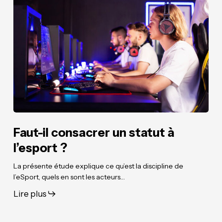
il
il
consacrer
consacrer
un
un
statut
statut
à
à
l’esport
l’esport
?
?
Faut-il consacrer un statut à
l’esport ?
La présente étude explique ce qu’est la discipline de
l’eSport, quels en sont les acteurs…
Lire plus