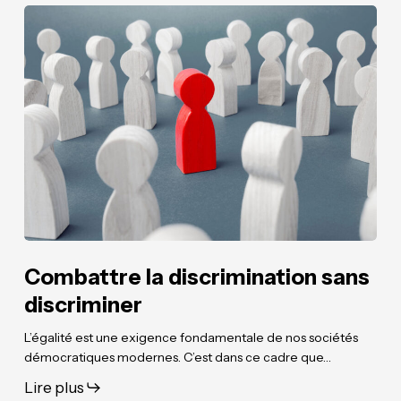
Combattre
Combattre
la
la
discrimination
discrimination
sans
sans
discriminer
discriminer
Combattre la discrimination sans
discriminer
L’égalité est une exigence fondamentale de nos sociétés
démocratiques modernes. C’est dans ce cadre que…
Lire plus