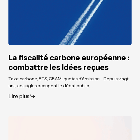
combattre
combattre
les
les
idées
idées
reçues
reçues
La fiscalité carbone européenne :
combattre les idées reçues
Taxe carbone, ETS, CBAM, quotas d’émission… Depuis vingt
ans, ces sigles occupent le débat public,…
Lire plus
Relançons
Relançons
l’activité
l’activité
minière
minière