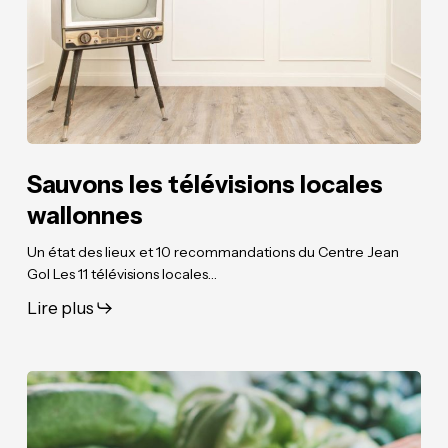
Sauvons les télévisions locales
wallonnes
Un état des lieux et 10 recommandations du Centre Jean
Gol Les 11 télévisions locales…
Lire plus
Et
Et
si
si
circuits
circuits