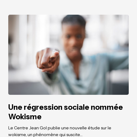
Une
Une
régression
régression
sociale
sociale
nommée
nommée
Wokisme
Wokisme
Une régression sociale nommée
Wokisme
Le Centre Jean Gol publie une nouvelle étude sur le
wokisme, un phénomène qui suscite…