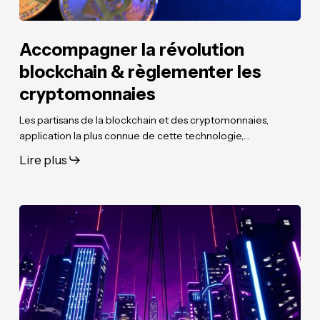
Accompagner la révolution
blockchain & règlementer les
cryptomonnaies
Les partisans de la blockchain et des cryptomonnaies,
application la plus connue de cette technologie,…
Lire plus
Les
Les
métavers
métavers
:
:
réinventer
réinventer
la
la
réalité
réalité