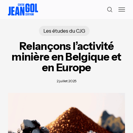
Skip
Menu
to
search
main
content
Les études du CJG
Relançons l’activité
minière en Belgique et
en Europe
2 juillet 2025